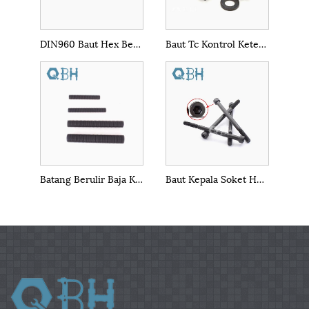
DIN960 Baut Hex Benang Halus
Baut Tc Kontrol Ketegangan Geser Berat Hitam
Batang Berulir Baja Karbon Kelas B ASTM A307
Baut Kepala Soket Hex DIN912