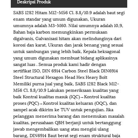
Deskripsi Produk
SABS 1282 Hitam M12-M56 Cl. 8.8/10.9 adalah baut segi
enam standar yang umum digunakan, Ukuran
umumnya adalah M3-M60. Nilai umumnya adalah 10,9,
Bahan baja karbon memungkinkan permukaan
digalvanis, Galvanisasi hitam akan melindunginya dari
korosi dan karat, Ukuran dan jarak benang yang sesuai
untuk sambungan yang lebih baik, Kepala heksagonal
yang umum digunakan membuat bidang aplikasinya
sangat luas . Semua produk kami hadir dengan
sertifikat ISO, DIN 6914 Carbon Steel Black DIN6914
Steel Structural Hexagon Head Hex Heavy Bolt
Memiliki purna jual yang baik, SABS 1282 Black M12-
M56 Cl. 8.8/10.9 Lakukan pemeriksaan kualitas yang
baik Kontral kualitas masuk (IQC)→Kontrol kualitas
proses (PQC)→Kontrol kualitas keluaran (OQC), dan
sampel acak dikirim ke TUV untuk pengujian. Jika
pelanggan menerima barang dan menemukan masalah
kualitas, perusahaan QBH berjanji untuk bertanggung
jawab mengembalikan uang atau mengisi ulang
barang, DIN6914 Baut berat segi enam struktural baja