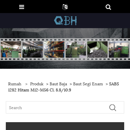
Rumah
>
Produk
>
Baut Baja
>
Baut Segi Enam
> SABS
1282 Hitam M12-M56 Cl. 8.8/10.9