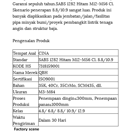
Garansi sepuluh tahun.SABS 1282 Hitam M12-M56 Cl.
Skenario penerapan 8.8/10.9 sangat luas. Produk ini
banyak diaplikasikan pada jembatan/jalan/fasilitas
pipa minyak bumi/proyek pembangkit listrik tenaga
angin dan struktur baja.
Pengenalan Produk
Tempat Asal
CINA
Standar
SABS 1282 Hitam M12-M56 Cl. 8.8/10.9
KODE HS
7318159001
Nama Merek
QBH
Sertifikasi
ISO9001
Bahan
35K, 40Cr, 35CrMo, SCM435, dll.
Ukuran
M3-M64
Proses
Penempaan dingin≤300mm, Penempaan
Produksi
panas≤1000mm
Kelas
4.8/ 6.8/ 8.8/ 10.9/ 12.9
Waktu
Dalam 30 Hari
Pengiriman